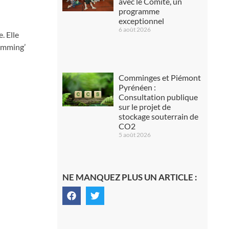
avec le Comité, un
programme
exceptionnel
6 août 2026
. Elle
Comming’
Comminges et Piémont
Pyrénéen :
Consultation publique
sur le projet de
stockage souterrain de
CO2
5 août 2026
NE MANQUEZ PLUS UN ARTICLE :