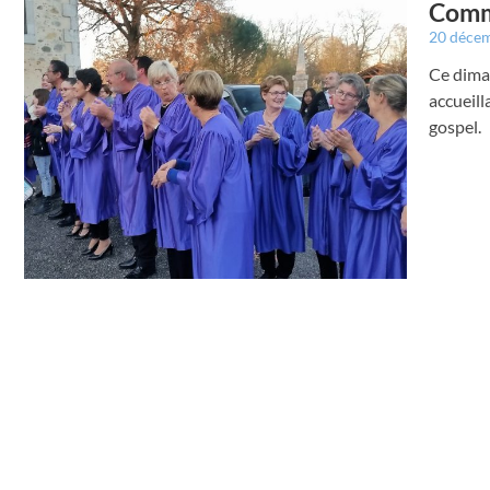
Commi
20 déce
Ce diman
accueill
gospel.