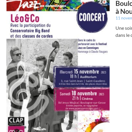
Boulo
à No
11 nove
Une soi
dans le 