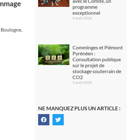
avec le Comité, un
ommage
programme
exceptionnel
6 août 2026
 Boulogne,
Comminges et Piémont
Pyrénéen :
Consultation publique
sur le projet de
stockage souterrain de
CO2
5 août 2026
NE MANQUEZ PLUS UN ARTICLE :