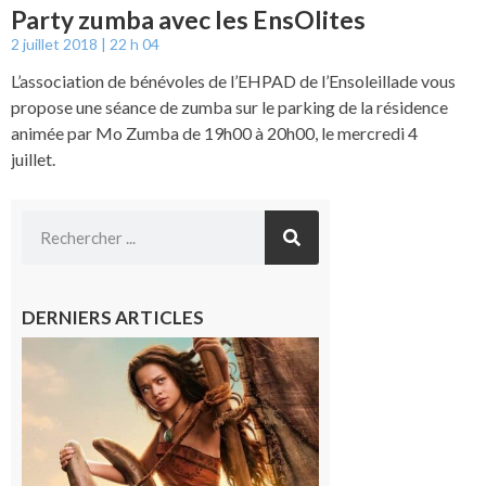
Party zumba avec les EnsOlites
2 juillet 2018
22 h 04
L’association de bénévoles de l’EHPAD de l’Ensoleillade vous
propose une séance de zumba sur le parking de la résidence
animée par Mo Zumba de 19h00 à 20h00, le mercredi 4
juillet.
DERNIERS ARTICLES
Boulogne-
sur-Gesse :
Ciné
Lumière,
demandez
le
programme