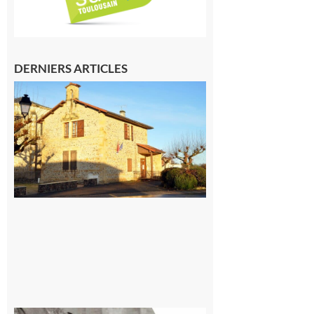
DERNIERS ARTICLES
Franquevielle
: La fête au
village !
7 août 2026