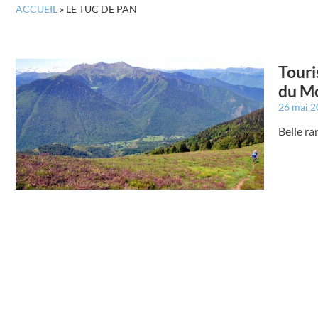
ACCUEIL
»
LE TUC DE PAN
Touri
du Mo
26 mai 
Belle ra