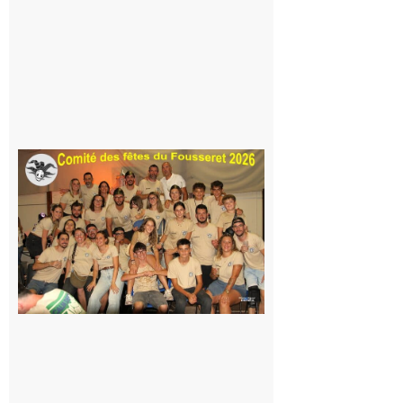
Même pas
peur, avec
la Maison
de la
Famille
itinérante
7 août 2026
Le
Fousseret :
la Fête de
la Saint-
Pierre est
terminée,
les Vikings
sont
rentrés
chez eux
6 août 2026