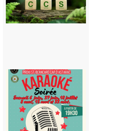
le projet de
stockage
souterrain
de CO2
5 août 2026
Saint-
Blancard
Cap
d’Astarac
: Soirée
karaoké
au Proxi,
à vous le
micro !
5 août 2026