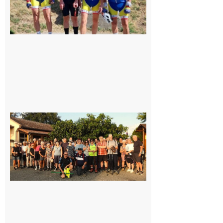
Saint-
Araille :
la
dernière
rando à
la
fraîche
de la
saison
était à
Cazac
8 août