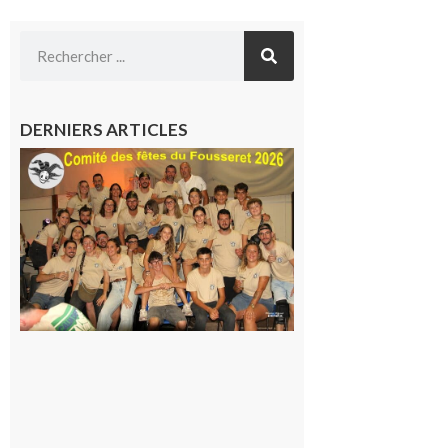
DERNIERS ARTICLES
Le
Fousseret :
la Fête de
la Saint-
Pierre est
terminée,
les Vikings
sont
rentrés
chez eux
6 août 2026