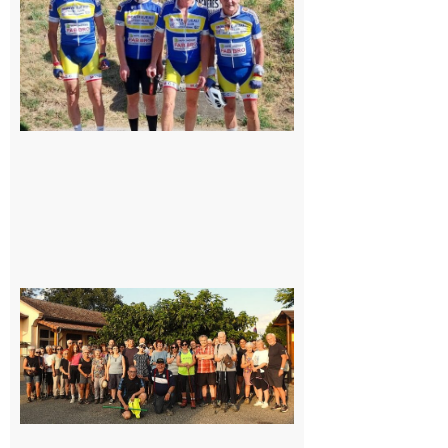
cyclo club
8 août 2026
Saint-
Araille :
la
dernière
rando à
la
fraîche
de la