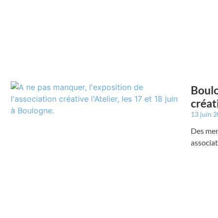
Boulo
créat
13 juin 
Des merv
associat