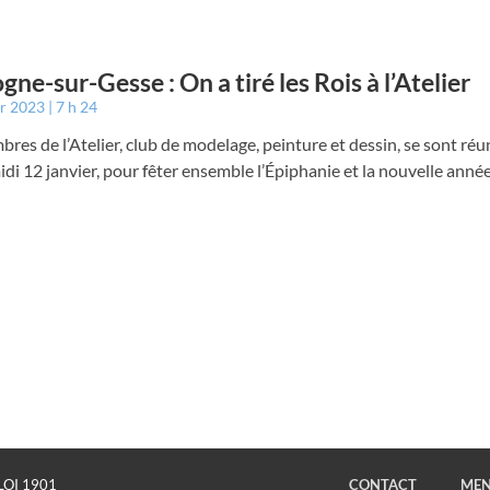
gne-sur-Gesse : On a tiré les Rois à l’Atelier
er 2023
7 h 24
res de l’Atelier, club de modelage, peinture et dessin, se sont réun
di 12 janvier, pour fêter ensemble l’Épiphanie et la nouvelle année
LOI 1901
CONTACT
MEN