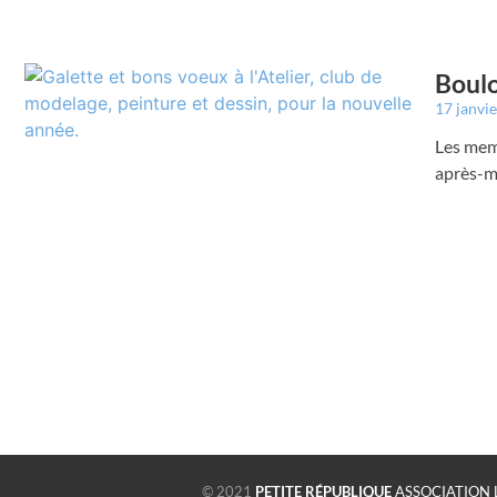
Boulo
17 janvi
Les memb
après-mi
© 2021
PETITE RÉPUBLIQUE
ASSOCIATION 