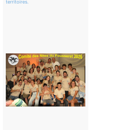
scolaire ?
Même pas
peur, avec
la Maison
de la
Famille
itinérante
7 août 2026
Le
Fousseret :
la Fête de
la Saint-
Pierre est
terminée,
les Vikings
sont
rentrés
chez eux
6 août 2026