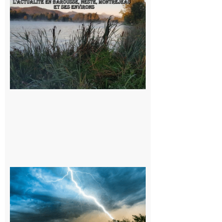
et les
sorties en
Barousse,
Neste,
Montréjeau
et ses
environs
9 août 2026
09/08/26 :
Vigilance
météorologique
orange pour
orages sur le
département de