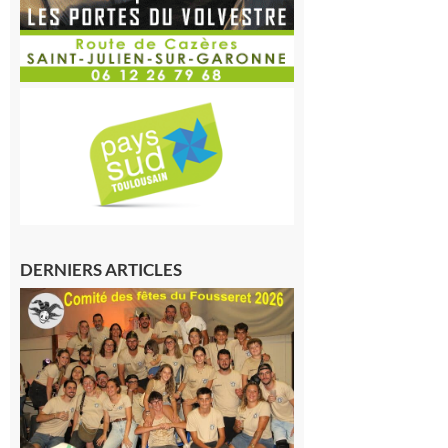
DERNIERS ARTICLES
Le
Fousseret :
la Fête de
la Saint-
Pierre est
terminée,
les Vikings
sont