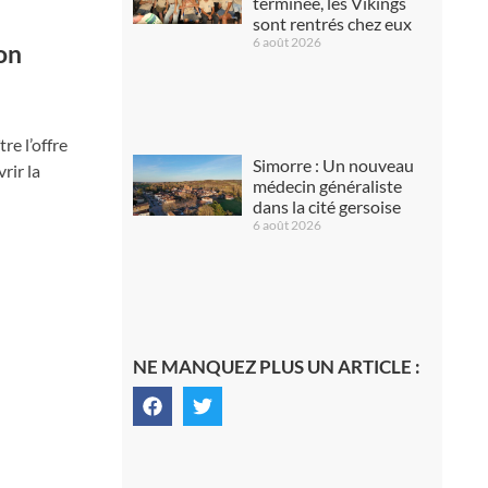
terminée, les Vikings
sont rentrés chez eux
6 août 2026
on
re l’offre
Simorre : Un nouveau
rir la
médecin généraliste
dans la cité gersoise
6 août 2026
NE MANQUEZ PLUS UN ARTICLE :