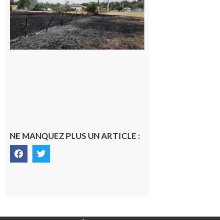
Volvestre : la
commune
appelle à la
vigilance face
au risque
d’incendie
8 août 2026
NE MANQUEZ PLUS UN ARTICLE :