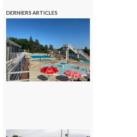
DERNIERS ARTICLES
Boulogne-
sur-Gesse :
Une
convention
entre la
Mairie et
le Collège
pour la
piscine
8 août 2026
Montesquieu-