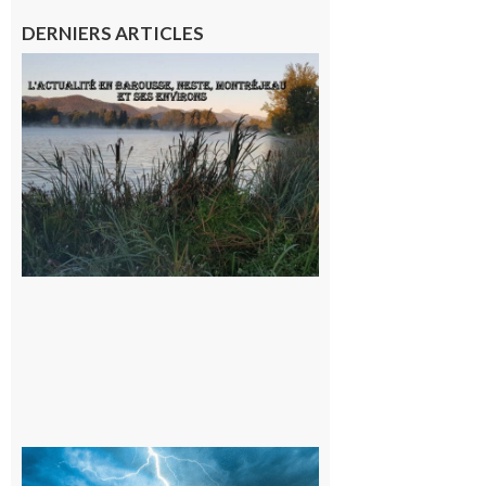
DERNIERS ARTICLES
L’actualité
et les
sorties en
Barousse,
Neste,
Montréjeau
et ses
environs
9 août 2026
09/08/26 :
Vigilance