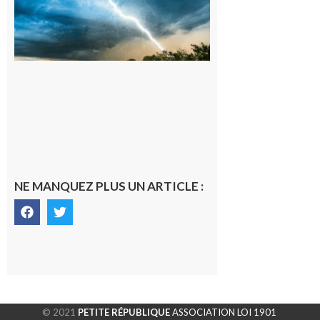
météorologique
orange pour
orages sur le
département de
la Haute-
Garonne
9 août 2026
NE MANQUEZ PLUS UN ARTICLE :
© 2021
PETITE RÉPUBLIQUE
ASSOCIATION LOI 1901