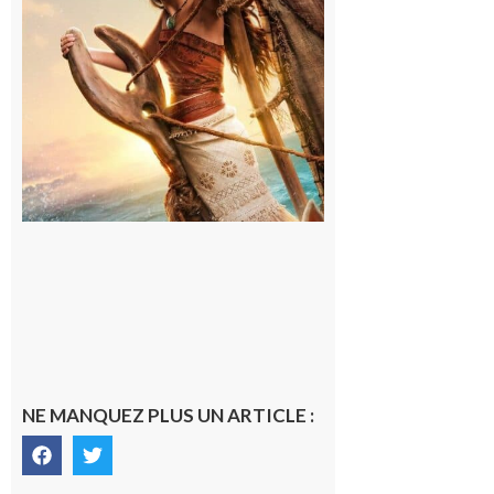
demandez
le
programme
!
6 août 2026
NE MANQUEZ PLUS UN ARTICLE :