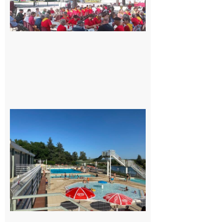
Luchon
c’est la
fête de
tous !
Dès le
vendredi
14 août
au soir.
8 août
2026
Boulogne-
sur-Gesse :
Une
convention
entre la
Mairie et
le Collège
pour la
piscine
8 août 2026