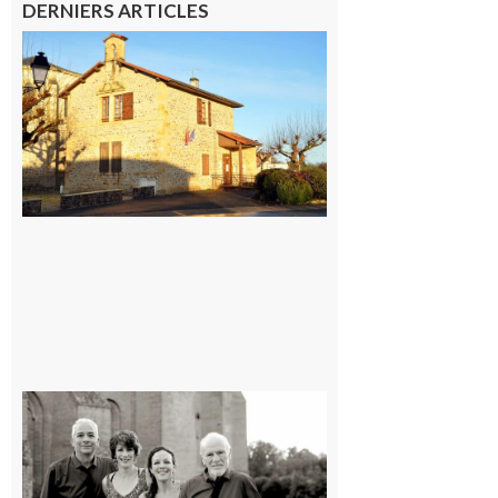
DERNIERS ARTICLES
Franquevielle
: La fête au
village !
7 août 2026
Rieux-
Volvestre
« Canaletto »
en concert !
7 août 2026