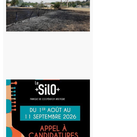
Volvestre : la
commune
appelle à la
vigilance face
au risque
d’incendie
8 août 2026
Aurignac
: La
Cafetière
participe
au projet
Musiques
actuelles
et Tiers-
lieux,
avec le