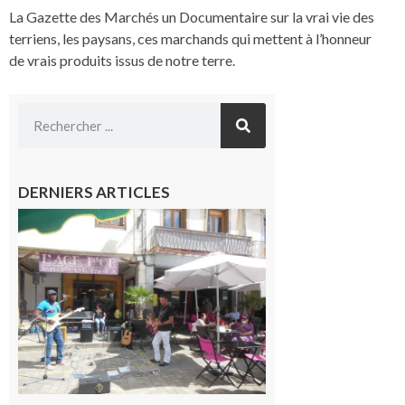
La Gazette des Marchés un Documentaire sur la vrai vie des
terriens, les paysans, ces marchands qui mettent à l’honneur
de vrais produits issus de notre terre.
DERNIERS ARTICLES
Saint-
Gaudens :
Les
prochains
rendez-
vous
musicaux
de l’été
7 août 2026