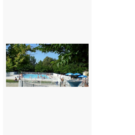
Une soirée
festive en
nocturne à
la piscine
municipale
de Rieux-
Volvestre.
7 août 2026