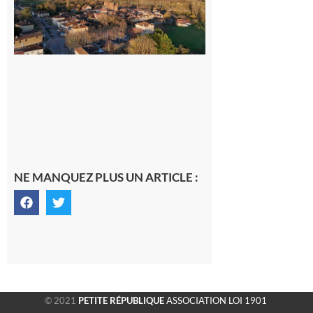
généraliste
dans la cité
gersoise
6 août 2026
NE MANQUEZ PLUS UN ARTICLE :
© 2021
PETITE RÉPUBLIQUE
ASSOCIATION LOI 1901