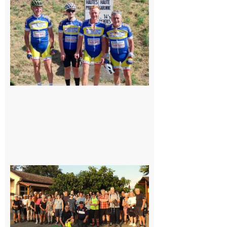
du
Montréjeau
cyclo club
8 août 2026
Saint-
Araille :
la
dernière
rando à
la