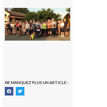
Saint-
Araille :
la
dernière
rando à
la
fraîche
de la
saison
était à
Cazac
8 août
2026
NE MANQUEZ PLUS UN ARTICLE :