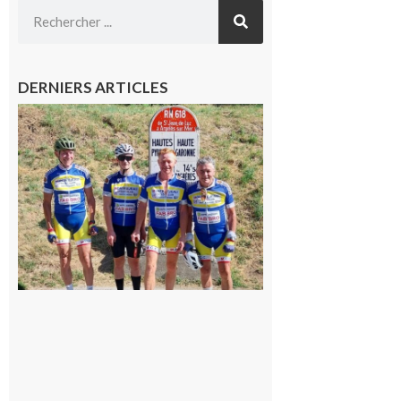
DERNIERS ARTICLES
Montréjeau
: Les sorties
du
Montréjeau
cyclo club
8 août 2026