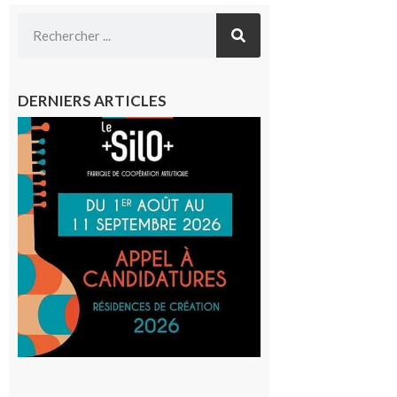
DERNIERS ARTICLES
Aurignac
: La
Cafetière
participe
au projet
Musiques
actuelles
et Tiers-
lieux,
avec le
SilO
8 août 2026