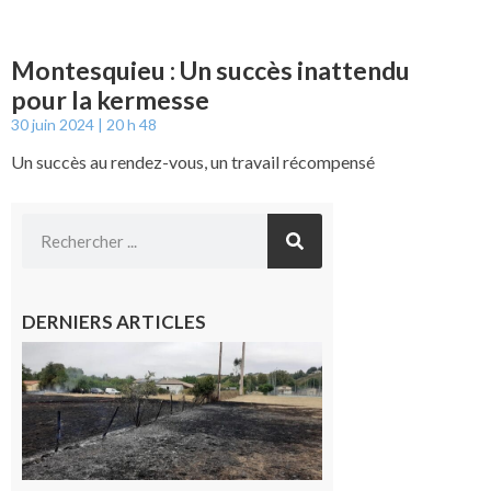
Montesquieu : Un succès inattendu
pour la kermesse
30 juin 2024
20 h 48
Un succès au rendez-vous, un travail récompensé
DERNIERS ARTICLES
Montesquieu-
Volvestre : la
commune
appelle à la
vigilance face
au risque
d’incendie