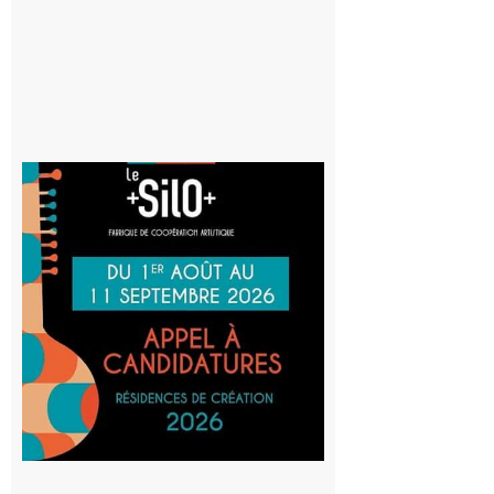
8 août 2026
Aurignac
: La
Cafetière
participe
au projet
Musiques
actuelles
et Tiers-
lieux,
avec le
SilO
8 août 2026