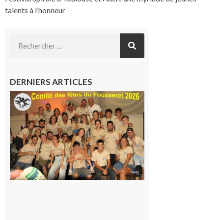
talents à l’honneur
DERNIERS ARTICLES
Le
Fousseret :
la Fête de
la Saint-
Pierre est
terminée,
les Vikings
sont
rentrés
chez eux
6 août 2026