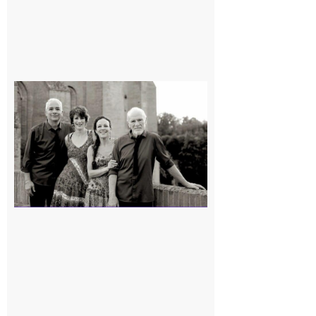
Rieux-
Volvestre
« Canaletto »
en concert !
7 août 2026