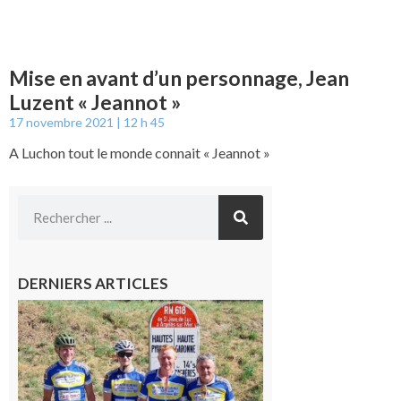
Mise en avant d’un personnage, Jean
Luzent « Jeannot »
17 novembre 2021
12 h 45
A Luchon tout le monde connait « Jeannot »
DERNIERS ARTICLES
Montréjeau
: Les sorties
du
Montréjeau
cyclo club
8 août 2026