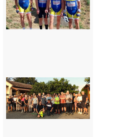
Saint-
Araille :
la
dernière
rando à
la
fraîche
de la
saison
était à