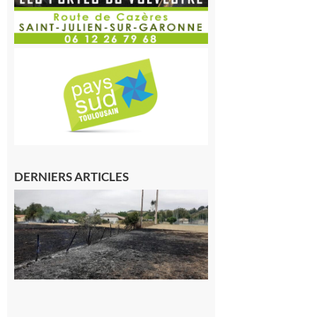
DERNIERS ARTICLES
Montesquieu-
Volvestre : la
commune
appelle à la
vigilance face
au risque
d’incendie
8 août 2026