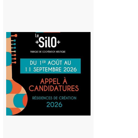
Aurignac
: La
Cafetière
participe
au projet
Musiques
actuelles
et Tiers-
lieux,
avec le
SilO
8 août 2026