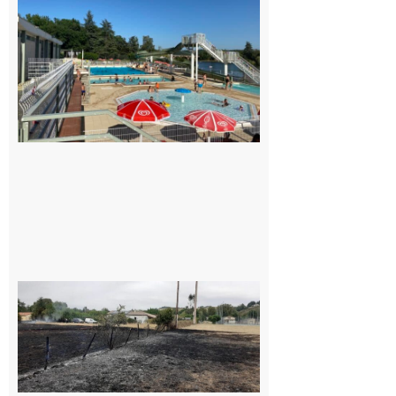
Une
convention
entre la
Mairie et
le Collège
pour la
piscine
8 août 2026
Montesquieu-
Volvestre : la
commune
appelle à la
vigilance face
au risque
d’incendie