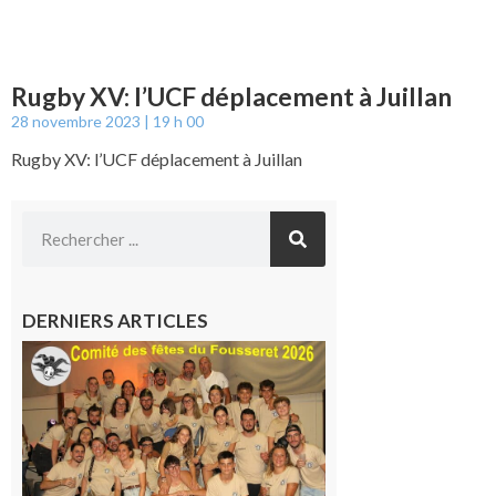
Rugby XV: l’UCF déplacement à Juillan
28 novembre 2023
19 h 00
Rugby XV: l’UCF déplacement à Juillan
DERNIERS ARTICLES
Le
Fousseret :
la Fête de
la Saint-
Pierre est
terminée,
les Vikings