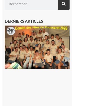
DERNIERS ARTICLES
Le
Fousseret :
la Fête de
la Saint-
Pierre est
terminée,
les Vikings
sont
rentrés
chez eux
6 août 2026