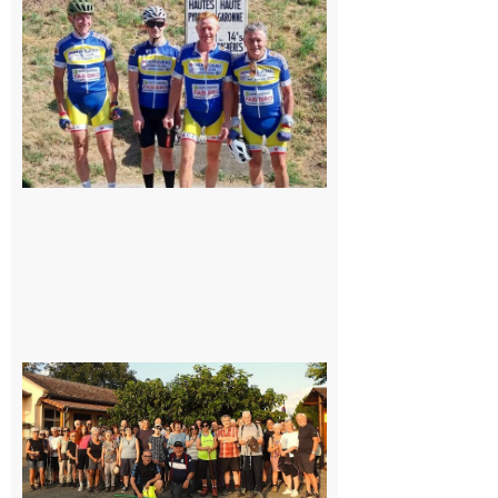
du
Montréjeau
cyclo club
8 août 2026
Saint-
Araille :
la
dernière
rando à
la