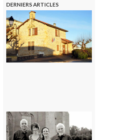
DERNIERS ARTICLES
Franquevielle
: La fête au
village !
7 août 2026
Rieux-
Volvestre
« Canaletto »
en concert !
7 août 2026