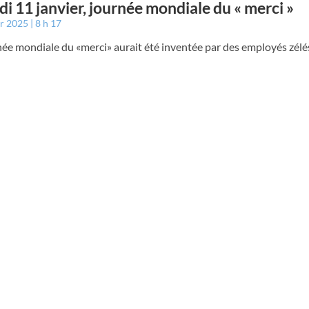
i 11 janvier, journée mondiale du « merci »
er 2025
8 h 17
ée mondiale du «merci» aurait été inventée par des employés zélé