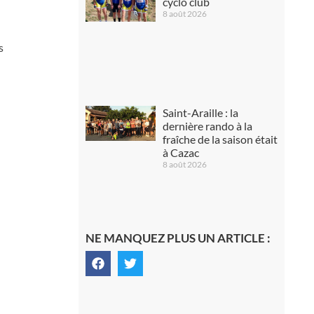
cyclo club
8 août 2026
s
Saint-Araille : la
dernière rando à la
fraîche de la saison était
à Cazac
8 août 2026
NE MANQUEZ PLUS UN ARTICLE :