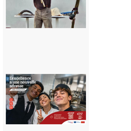
Musée de
l’Aurignacien
pour un
voyage hors
du temps
10 août 2026
Ouverture
d’un CFA
en Haute-
Garonne
10 août 2026