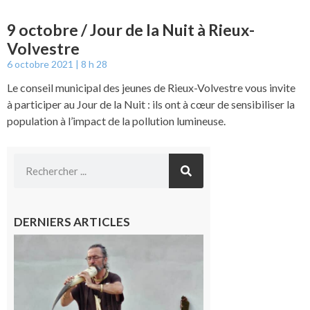
9 octobre / Jour de la Nuit à Rieux-
Volvestre
6 octobre 2021
8 h 28
Le conseil municipal des jeunes de Rieux-Volvestre vous invite
à participer au Jour de la Nuit : ils ont à cœur de sensibiliser la
population à l’impact de la pollution lumineuse.
DERNIERS ARTICLES
Aurignac :
Flûtes
ancestrales
et
observation
céleste au