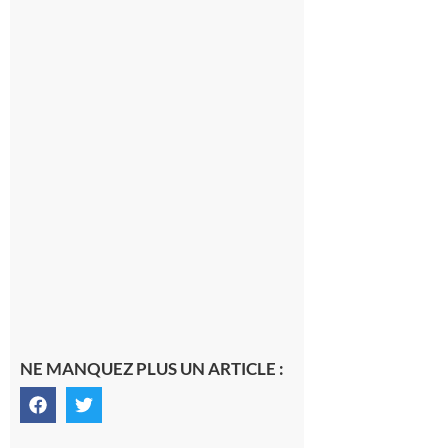
cyclo club
8 août 2026
Saint-
Araille :
la
dernière
rando à
la
fraîche
de la
saison
était à
Cazac
8 août
2026
NE MANQUEZ PLUS UN ARTICLE :