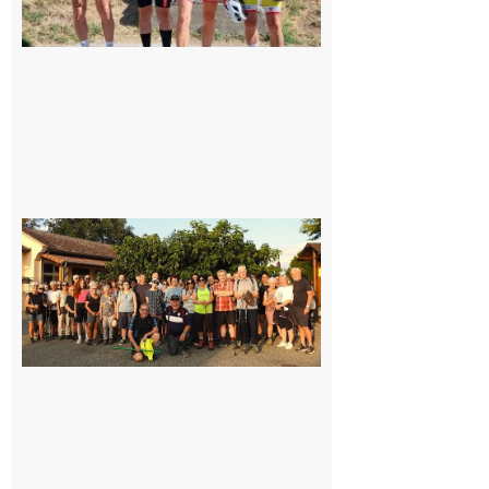
Saint-
Araille :
la
dernière
rando à
la
fraîche
de la
saison
était à
Cazac
8 août
2026