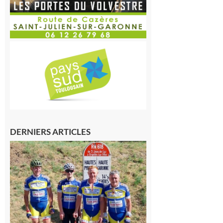
DERNIERS ARTICLES
Montréjeau
: Les sorties
du
Montréjeau
cyclo club
8 août 2026