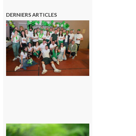
DERNIERS ARTICLES
Boulogne-
sur-Gesse :
Quatre jours
de fête avec
le Comité, un
programme
exceptionnel
6 août 2026
Comminges
et Piémont