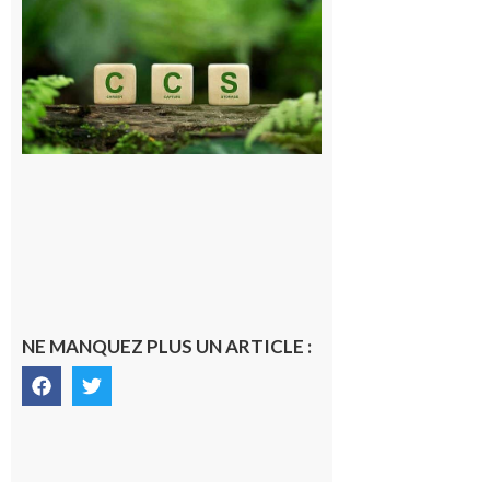
Pyrénéen :
Consultation
publique sur
le projet de
stockage
souterrain
de CO2
5 août 2026
NE MANQUEZ PLUS UN ARTICLE :