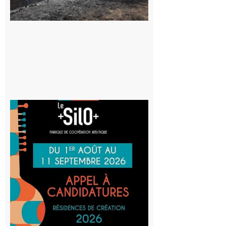
vigilance face
au risque
d’incendie
8 août 2026
Aurignac
: La
Cafetière
participe
au projet
Musiques
actuelles
et Tiers-
lieux,
avec le
SilO
8 août 2026