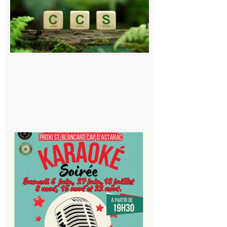
publique sur
le projet de
stockage
souterrain
de CO2
5 août 2026
Saint-
Blancard
Cap
d’Astarac
: Soirée
karaoké
au Proxi,
à vous le
micro !
5 août 2026