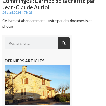
Comminges : L’armée de la charité par
Jean-Claude Auriol
26 avril 2024
7 h 23
Ce livre est abondamment illustré par des documents et
photos.
DERNIERS ARTICLES
Franquevielle
: La fête au
village !
7 août 2026