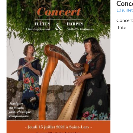
Conce
13 juille
Concert 
flûte