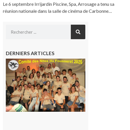
Le 6 septembre Irrijardin Piscine, Spa, Arrosage a tenu sa
réunion nationale dans la salle de cinéma de Carbonne…
DERNIERS ARTICLES
Le
Fousseret :
la Fête de
la Saint-
Pierre est
terminée,
les Vikings
sont
rentrés
chez eux
6 août 2026