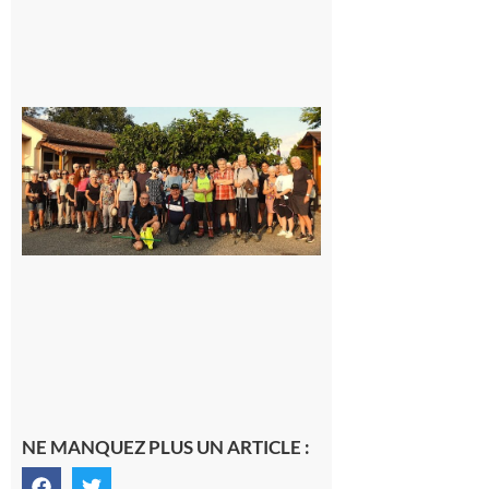
Saint-
Araille :
la
dernière
rando à
la
fraîche
de la
saison
était à
Cazac
8 août
2026
NE MANQUEZ PLUS UN ARTICLE :