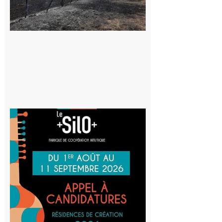
appelle à la
vigilance face
au risque
d’incendie
8 août 2026
Aurignac
: La
Cafetière
participe
au projet
Musiques
actuelles
et Tiers-
lieux,
avec le
SilO
8 août 2026