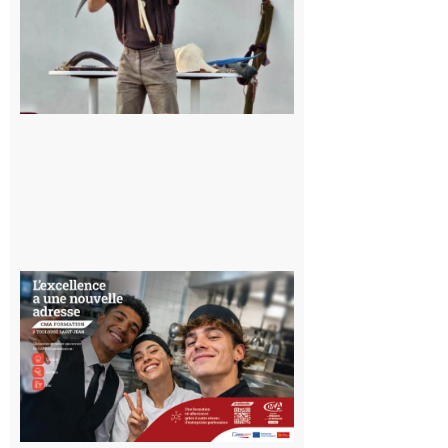
céleste au
Musée de
l’Aurignacien
pour un
voyage hors
du temps
10 août 2026
Ouverture
d’un CFA
en Haute-
Garonne
10 août 2026