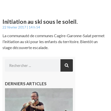
Initiation au ski sous le soleil.
22 février 2017
14 h 54
La communauté de communes Cagire-Garonne-Salat permet
l’initiation au ski pour les enfants du territoire. Bientôt un
stage découverte escalade.
DERNIERS ARTICLES
Aurignac :
Flûtes
ancestrales
et
observation