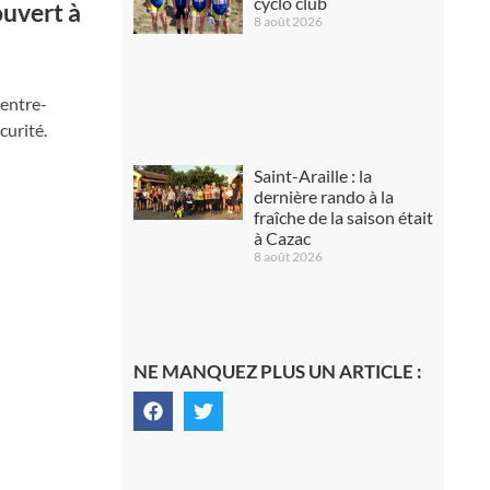
cyclo club
ouvert à
8 août 2026
centre-
curité.
Saint-Araille : la
dernière rando à la
fraîche de la saison était
à Cazac
8 août 2026
NE MANQUEZ PLUS UN ARTICLE :